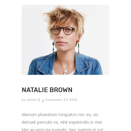
NATALIE BROWN
by
admin
December 29, 2016
Alienum phaedrum torquatos nec eu, vis
detraxit periculis ex, nihil expetendis in mei.
Mei an pericula euripidis, hinc partem ei est.